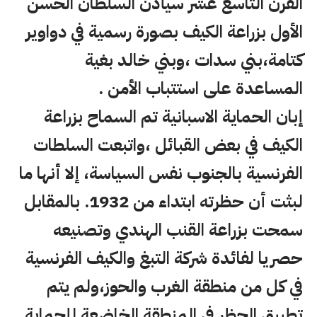
القرن التاسع عشر سيأذن السلطان الحسن
الأول بزراعة الكيف بصورة رسمية في دواوير
كتامة،بني سدات ،وبني خالد بغية
المساعدة على استتباب الأمن .
إبان الحماية الاسبانية تم السماح بزراعة
الكيف في بعض القبائل ،واتبعت السلطات
الفرنسية بالجنوب نفس السياسة، إلا أنها ما
لبثت أن حظرته ابتداء من 1932. بالمقابل
سمحت بزراعة القنب الهندي وتصنيعه
حصريا لفائدة شركة التبغ والكيف الفرنسية
في كل من منطقة الغرب والحوز،ولم يتم
تطبيق الحظر في المنطقة الخاضعة للحماية