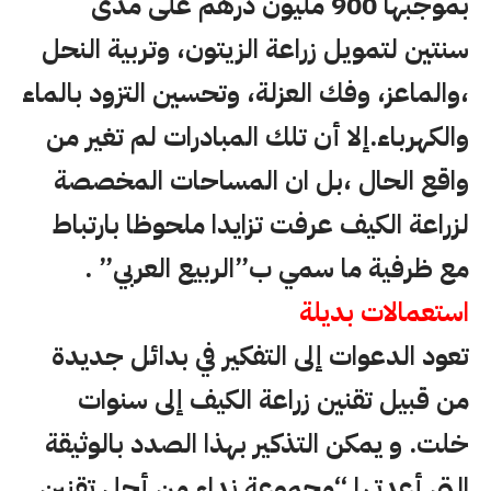
بموجبها 900 مليون درهم على مدى
سنتين لتمويل زراعة الزيتون، وتربية النحل
،والماعز، وفك العزلة، وتحسين التزود بالماء
والكهرباء.إلا أن تلك المبادرات لم تغير من
واقع الحال ،بل ان المساحات المخصصة
لزراعة الكيف عرفت تزايدا ملحوظا بارتباط
مع ظرفية ما سمي ب”الربيع العربي” .
استعمالات بديلة
تعود الدعوات إلى التفكير في بدائل جديدة
من قبيل تقنين زراعة الكيف إلى سنوات
خلت. و يمكن التذكير بهذا الصدد بالوثيقة
التي أعدتها “مجموعة نداء من أجل تقنين