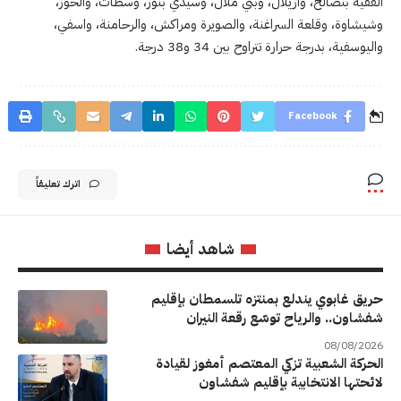
الفقيه بنصالح، وأزيلال، وبني ملال، وسيدي بنور، وسطات، والحوز،
وشيشاوة، وقلعة السراغنة، والصويرة ومراكش، والرحامنة، واسفي،
واليوسفية، بدرجة حرارة تتراوح بين 34 و38 درجة.
Facebook
اترك تعليقاً
شاهد أيضا
حريق غابوي يندلع بمنتزه تلسمطان بإقليم
شفشاون.. والرياح توسّع رقعة النيران
08/08/2026
الحركة الشعبية تزكي المعتصم أمغوز لقيادة
لائحتها الانتخابية بإقليم شفشاون