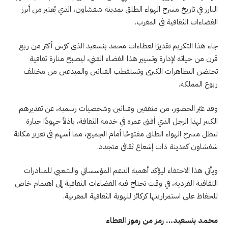
البارز في تاريخ مسرح الهواء الطلق بمدينة شفشاون، الذي يُعتبر من أبرز
الفضاءات الثقافية في المغرب.
جاء هذا التكريم تقديرًا لعطاءات محمد بنسعيد الذي كرّس أكثر من ربع
قرن من حياته لإدارة وتسيير هذا الفضاء الفني، ليصبح منارة ثقافية
تحتضن التظاهرات الكبرى وتستقطب الفنانين والمبدعين من مختلف
ربوع المملكة.
وقد عبّر الحضور، من مثقفين وفنانين وشخصيات رسمية، عن تقديرهم
الكبير لهذا الرجل الذي أفنى عمره في خدمة الثقافة، باذلاً جهودًا جبارة
ليظل مسرح الهواء الطلق مفتوحًا أمام الجميع، مما أسهم في تعزيز مكانة
شفشاون كمدينة ذات إشعاع ثقافي متجدد.
ويأتي هذا الاحتفاء ليؤكد أهمية الدعم المؤسساتي والشعبي للمبادرات
الثقافية الفردية، في وقت تحتاج فيه الفضاءات الثقافية إلى اهتمام خاص
للحفاظ على استمراريتها كركائز للهوية الثقافية المغربية.
محمد بنسعيد… رمز من رموز العطاء