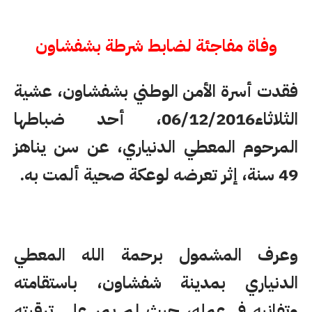
وفاة مفاجئة لضابط شرطة بشفشاون
فقدت أسرة الأمن الوطني بشفشاون، عشية
الثلاثاء06/12/2016، أحد ضباطها
المرحوم المعطي الدنياري، عن سن يناهز
49 سنة، إثر تعرضه لوعكة صحية ألمت به.
وعرف المشمول برحمة الله المعطي
الدنياري بمدينة شفشاون، باستقامته
وتفانيه في عمله، حيث لم يمر على ترقيته