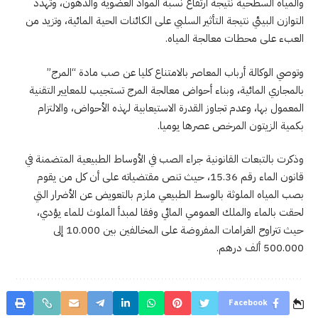
والمياه السطحية نتيجة ارتفاع نسبة المواد العضوية والدهون، وتهدد
التوازن البيئي نتيجة التأثير السلبي على الكائنات الحية المائية، وتزيد من
العبء على محطات معالجة المياه.
وتوصي الوكالة أرباب المعاصر بالامتناع كليا عن صب مادة “المرج”
بالمجاري المائية، وبناء أحواض معالجة المرج تستجيب للمعايير التقنية
المعمول بها، وعدم تجاوز القدرة الاستيعابية لهذه الأحواض، والالتزام
بكمية الزيتون المرخص عصرها يوميا.
وذكرت بالتبعات القانونية جراء الصب في الأوساط الطبيعية المتضمنة في
قانون الماء رقم 15.36، حيث تنص مقتضياته على أن كل من يقوم
بصب المياه الملوثة بالوسط الطبيعي ملزم بالتعويض عن الأضرار التي
لحقت بالماء والملك العمومي المائي وفقا لمبدأ الملوث للماء يؤدي،
حيث تتراوح الغرامات المفروضة على المخالفين بين 10.000 إلى
500.000 ألف درهم.
Facebook