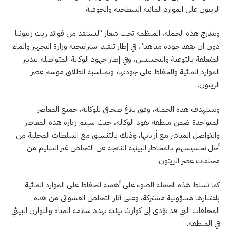
الزيتون على الموارد المائية السطحية والجوفية.
وتندرج هذه الحملة، المنظمة تحت شعار “لنستفد من فوائد زيت زيتوننا
دون أن نفقد جودة مياهنا”، في إطار تنفيذ استراتيجية وزارة التجهيز والماء
المتعلقة بالتوعية والتحسيس، وفي إطار جهود الوكالة المتواصلة لتدبير
الموارد المائية والحفاظ على جودتها، وبمناسبة انطلاق موسم عصر
الزيتون.
وتستهدف هذه الحملة، وفق بلاغ صحافي للوكالة، جميع المعاصر
المتواجدة ضمن منطقة نفوذ الوكالة، حيث سيتم زيارة هذه المعاصر
والتواصل المباشر مع أربابها، وذلك بالتنسيق مع السلطات المحلية من
أجل تحسيسهم بالمخاطر البيئية الناتجة عن التخلص غير السليم من
مخلفات عصر الزيتون.
كما تسلط هذه الحملة الضوء على أهمية الحفاظ على الموارد المائية
باعتبارها مسؤولية مشتركة، وعلى آثار التخلص العشوائي من هذه
المخلفات التي قد تؤدي إلى كوارث بيئية تهدد سلامة المياه والتوازن البيئي
في المنطقة.