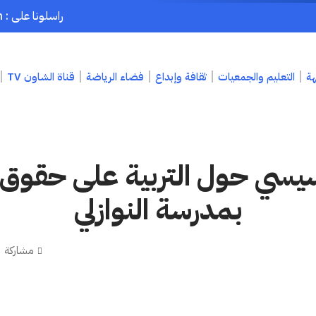
راسلونا على : chaouenpress1@gmail.com
هة
التعليم والجمعيات
ثقافة وإبداع
فضاء الرياضة
قناة الشاون TV
يسي حول التربية على حقوق ا
بمدرسة النوازلي
مشاركة