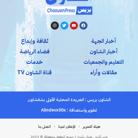
أخبار الجهة
ثقافة وإبداع
أخبار الشاون
فضاء الرياضة
التعليم والجمعيات
خدمات
مقالات وأراء
قناة الشاون TV
الشاون بريس : الجريدة المحلية الأولى بشفشاون
تطوير واستضافة :
Alindevx00x
هيئة التحرير
للإعلان لدينا
اتصل بنا
مدير النشر : عدنان تليدي | جميع الحقوق محفوظة © 2023