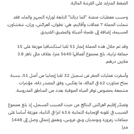
الضغط المتزايد على الفرشة المائية.
وحسب معطيات منصة “الما ديالنا” التابعة لوزارة التجهيز والماء، فقد
شملت الحملة 7 عمالات وأقاليم، هي: تطوان، العرائش، وزان، شفشاون،
الحسيمة، إضافة إلى طنجة-أصيلة والمضيق-الفنيدق.
وقد تم خلال هذه الحملة إنجاز 51 ثقبا استكشافيا موزعة على 15
جماعة ترابية، بلغ مجموع أعماقها 5640 مترا، بغلاف مالي ناهز 3.8
ملايين درهم.
وأسفرت عمليات الحفر عن تسجيل 32 ثقبا إيجابيا من أصل 51، بنسبة
نجاح تجاوزت 62 في المائة، ما يعكس، وفق المصدر ذاته، مؤشرات
مشجعة بخصوص توفر المياه الجوفية بعدد من المناطق المدروسة.
وتصدّر إقليم العرائش النتائج من حيث الصبيب المسجل، إذ بلغ مجموع
الصبيب في ثقوبه الإيجابية الثمانية 63.6 لترا في الثانية، موزعة أساسا على
جماعات زعرورة وبوجديان وبني عروس، وبعمق إجمالي وصل إلى 1448
مترا.