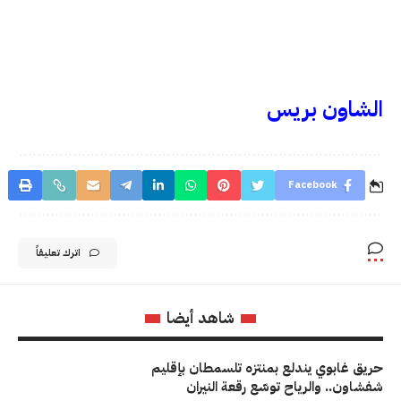
الشاون بريس
Facebook
اترك تعليقاً
شاهد أيضا
حريق غابوي يندلع بمنتزه تلسمطان بإقليم
شفشاون.. والرياح توسّع رقعة النيران