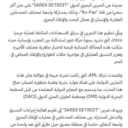
جديدة من التمرين البحري الدولي “SAREX DETROIT” على متن أكبر
سفنها من فئة “Ro-Pax”، وذلك بمشاركة واسعة لمختلف المتدخلين
المغاربة والإسبان في مجال البحث والإنقاذ البحري.
ويأتي تنظيم هذا التمرين في سياق الاستعدادات المكثفة لعملية مرحبا
2026، التي تشهد سنوياً حركة عبور استثنائية بين المغرب وإسبانيا، حيث
شكلت هذه المحاكاة الميدانية فرصة لاختبار جاهزية مختلف الأجهزة
وتعزيز التنسيق العملياتي في مواجهة حالات الطوارئ والإنقاذ الجماعي في
البحر.
واعتمدت شركة AML، التي راكمت تجربة مهمة في مواكبة مثل هذه
التمارين الدولية، على تعبئة موارد بشرية وتقنية متطورة لضمان نجاح
هذا الحدث، بما ينسجم مع المعايير الدولية المعتمدة من قبل المنظمة
البحرية الدولية (OMI) ومنظمة الطيران المدني الدولي (OACI).
ويهدف تمرين “SAREX DETROIT” إلى تقييم فعالية إجراءات التنسيق
والتدخل المشترك بين مختلف المتدخلين في عمليات الإنقاذ البحري
واسعة النطاق، خاصة في منطقة مضيق جبل طارق التي تعد واحدة من