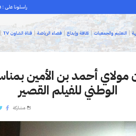
راسلونا على : chaouenpress1@gmail.com
هة
التعليم والجمعيات
ثقافة وإبداع
فضاء الرياضة
قناة الشاون TV
ن مولاي أحمد بن الأمين بمناس
الوطني للفيلم القصير
مشاركة