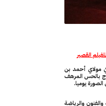
لفيلم القصير
افي مولاي أحمد بن
زوج بالحس المرهف
لصورة يوميا.
والفنون والرياضة