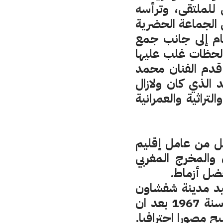
اح الرسمي للملتقى، وترأسه
 الجماعة الحضرية
ام إلى جانب جمع
 لحظات غلب عليها
 قدم الفنان محمد
الذي كان ولازال
تراثية والعمرانية
كل من عامل إقليم
المخرج المغربي
فضل أزماط.
ليد مدينة شفشاون
سنة 1950 تابع دراسته بمدينة القنيطرة ثم عاد إلى مسقط رأسه سنة 1967 بعد ان
ح مصورا احترافيا.