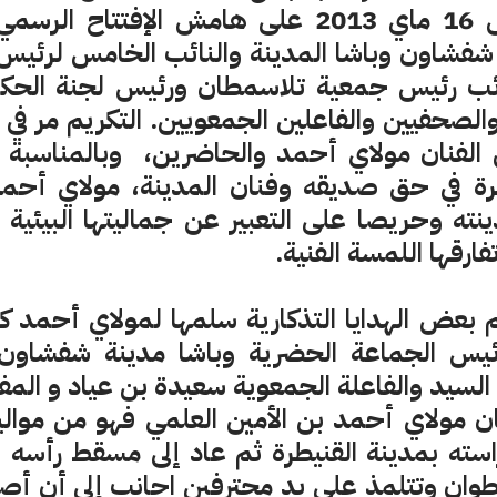
يوم أمس الخميس 16 ماي 2013 على هامش الإفتت
شفشاون وباشا المدينة والنائب الخامس لرئيس
ائب رئيس جمعية تلاسمطان ورئيس لجنة الحك
والصحفيين والفاعلين الجمعويين. التكريم مر في
ين الفنان مولاي أحمد والحاضرين،
وبالمناسبة
رة في حق صديقه وفنان المدينة، مولاي أحمد 
ته وحريصا على التعبير عن جماليتها البيئية وال
فارقها اللمسة الفنية.
م بعض الهدايا التذكارية سلمها لمولاي أحمد 
يس الجماعة الحضرية وباشا مدينة شفشاون و
د السيد والفاعلة الجمعوية سعيدة بن عياد و الم
ان مولاي أحمد بن الأمين العلمي فهو من موا
طوان وتتلمذ على يد محترفين اجانب إلى أن أصب