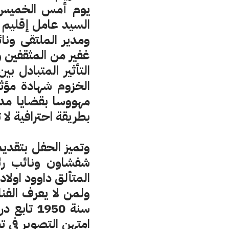
السيد عامل إقليم 
ومدير الملتقى ون
غفير من المثقفين 
التأثير المتبادل ب
الخزوم شهادة مؤث
مهووسا بقضايا مدين
بطريقة احترافية لا ت
وتميز الحفل بتقدي
شفشاون ونائب رئ
المتألق داوود اولا
ولمن لا يعرف الفن
امتهن التصوير في ت