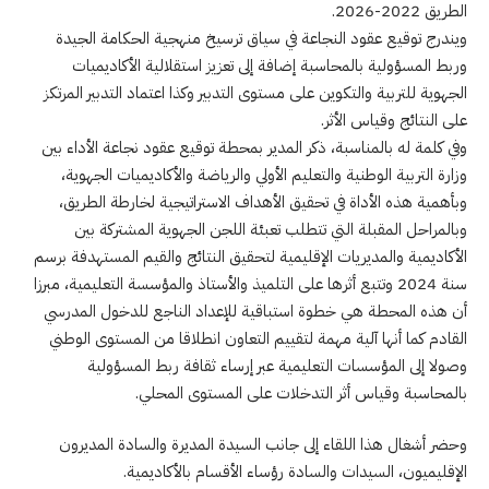
الطريق 2022-2026.
ويندرج توقيع عقود النجاعة في سياق ترسيخ منهجية الحكامة الجيدة
وربط المسؤولية بالمحاسبة إضافة إلى تعزيز استقلالية الأكاديميات
الجهوية للتربية والتكوين على مستوى التدبير وكذا اعتماد التدبير المرتكز
على النتائج وقياس الأثر.
وفي كلمة له بالمناسبة، ذكر المدير بمحطة توقيع عقود نجاعة الأداء بين
وزارة التربية الوطنية والتعليم الأولي والرياضة والأكاديميات الجهوية،
وبأهمية هذه الأداة في تحقيق الأهداف الاستراتيجية لخارطة الطريق،
وبالمراحل المقبلة التي تتطلب تعبئة اللجن الجهوية المشتركة بين
الأكاديمية والمديريات الإقليمية لتحقيق النتائج والقيم المستهدفة برسم
سنة 2024 وتتبع أثرها على التلميذ والأستاذ والمؤسسة التعليمية، مبرزا
أن هذه المحطة هي خطوة استباقية للإعداد الناجع للدخول المدرسي
القادم كما أنها آلية مهمة لتقييم التعاون انطلاقا من المستوى الوطني
وصولا إلى المؤسسات التعليمية عبر إرساء ثقافة ربط المسؤولية
بالمحاسبة وقياس أثر التدخلات على المستوى المحلي.
وحضر أشغال هذا اللقاء إلى جانب السيدة المديرة والسادة المديرون
الإقليميون، السيدات والسادة رؤساء الأقسام بالأكاديمية.