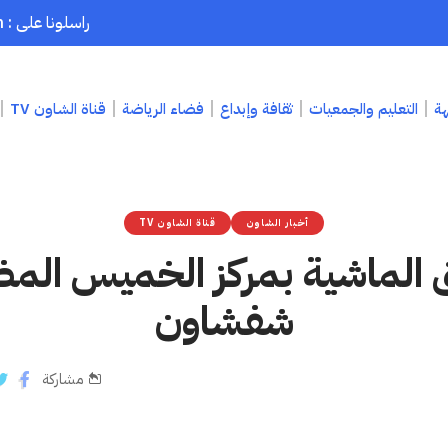
راسلونا على : chaouenpress1@gmail.com
هة
التعليم والجمعيات
ثقافة وإبداع
فضاء الرياضة
قناة الشاون TV
أخبار الشاون
قناة الشاون TV
الماشية بمركز الخميس المض
شفشاون
مشاركة