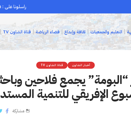
راسلونا على : chaouenpress1@gmail.com
هة
التعليم والجمعيات
ثقافة وإبداع
فضاء الرياضة
قناة الشاون TV
أخبار الشاون
قناة الشاون TV
 “البومة” يجمع فلاحين وباحثي
بوع الإفريقي للتنمية المستد
مشاركة